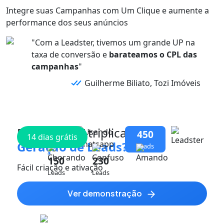
Integre suas
Campanhas
com
Um Clique
e aumente a
performance dos
seus anúncios
"Com a Leadster, tivemos um grande UP na
taxa de conversão e
barateamos o CPL das
campanhas
"
Guilherme Biliato, Tozi Imóveis
Pronto para triplicar
sua
450
14 dias grátis
Geração de Leads?
Leads
150
230
Fácil criação e ativação
Leads
Leads
ver demonstração