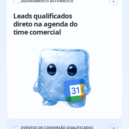
AGENDAMENTO AUTOMÁTICO
Leads qualificados
direto na agenda do
time comercial
Rafael Salomão
Sales & CS Manager
21%
aumento em vendas
49
reuniões qualificadas em 3 meses
EVENTOS DE CONVERSÃO QUALIFICADOS