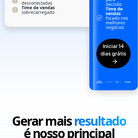
desconectadas
decisão
Time de vendas
Time de
sobrecarregado
vendas
focado nos
melhores
negócios
iniciar 14
dias grátis
Gerar mais
resultado
é nosso principal