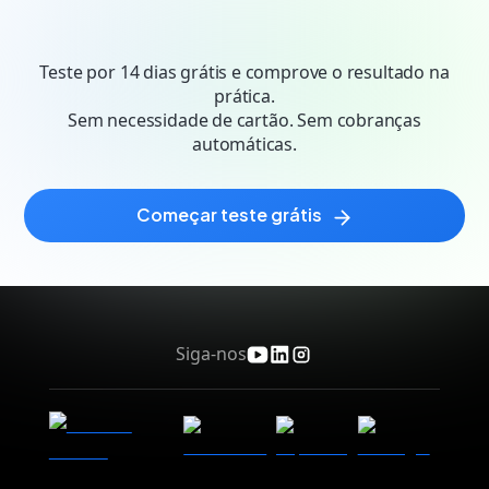
para seus destinos corretos. Acompanhe e
otimize seus resultados através de testes de
Teste por 14 dias grátis e comprove o resultado na
performance e inteligência artificial.
prática.
Sem necessidade de cartão. Sem cobranças
automáticas.
começar teste grátis
Siga-nos