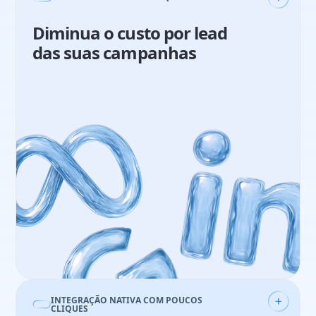
Diminua o custo por lead
das suas campanhas
Guilherme Biliato
Analista de Marketing
21%
aumento em vendas
49
reuniões qualificadas em 3 meses
INTEGRAÇÃO NATIVA COM POUCOS
CLIQUES