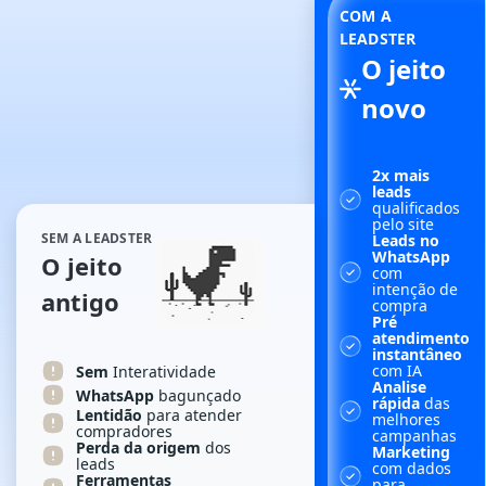
COM A
LEADSTER
O jeito
novo
2x mais
leads
qualificados
pelo site
SEM A LEADSTER
Leads no
WhatsApp
O jeito
com
intenção de
antigo
compra
Pré
atendimento
instantâneo
com IA
Sem
Interatividade
Analise
WhatsApp
bagunçado
rápida
das
Lentidão
para atender
melhores
compradores
campanhas
Perda da origem
dos
Marketing
leads
com dados
Ferramentas
para