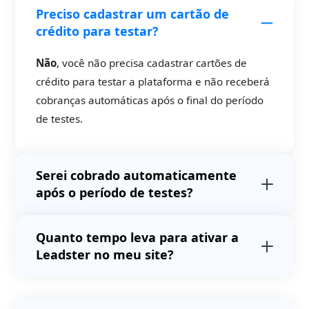
Preciso cadastrar um cartão de
crédito para testar?
Não
, você não precisa cadastrar cartões de
crédito para testar a plataforma e não receberá
cobranças automáticas após o final do período
de testes.
Serei cobrado automaticamente
após o período de testes?
Não
. Após o período de testes avaliaremos o
Quanto tempo leva para ativar a
volume de acessos do seu site e
Leadster no meu site?
apresentaremos uma proposta.
Não
realizamos
cobranças automáticas após o
Em média, 4 minutos e
não exige
período de testes.
conhecimento técnico em programação.