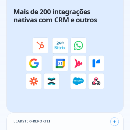
Mais de 200 integrações
nativas com CRM e outros
Juliana Costa
Analista de marketing
48%
Mais leads que formulários
50%
conversão de todo site
LEADSTER+REPORTEI