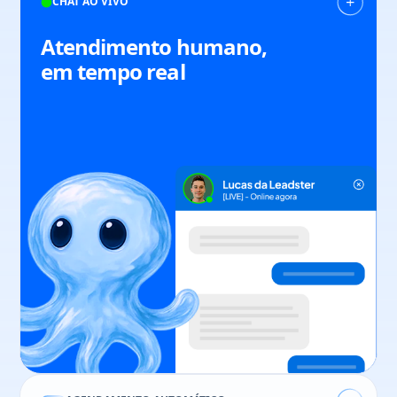
CHAT AO VIVO
Atendimento humano,
em tempo real
Rafael Cássio
Fundador & CEO
113%
aumento em conversão
20%
aumento em vendas